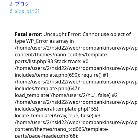
ブログ
side_btn01
Fatal error
: Uncaught Error: Cannot use object of
type WP_Error as array in
/home/users/2/hsid22/web/roombankinsure/wp/wp
content/themes/nano_tcd065/template-
parts/list.php:83 Stack trace: #0
/home/users/2/hsid22/web/roombankinsure/wp/wp
includes/template.php(690): require() #1
/home/users/2/hsid22/web/roombankinsure/wp/wp
includes/template.php(647):
load_template('/home/users/2/h...', false) #2
/home/users/2/hsid22/web/roombankinsure/wp/wp
includes/general-template.php(155):
locate_template(Array, true, false) #3
/home/users/2/hsid22/web/roombankinsure/wp/wp
content/themes/nano_tcd065/template-
parts/page-header.php(68):